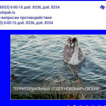
553) 6-00-16 доб. 8336, доб. 8334
shpak.ru
о вопросам противодействия
3) 6-00-16 доб. 8336, доб. 8334
ТЕРРИТОРИАЛЬНЫЙ ОТДЕЛ НОВОМАРЬЕВСКИЙ