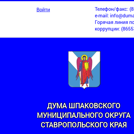
Телефон/факс: (86
Войти
e-mail:
info@duma
Горячая линия п
коррупции
: (8655
ДУМА ШПАКОВСКОГО
МУНИЦИПАЛЬНОГО ОКРУГА
МИНСКИЙ
СТАВРОПОЛЬСКОГО КРАЯ