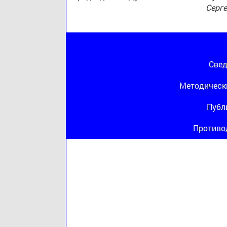
Серг
Свед
Методическ
Публ
Противо