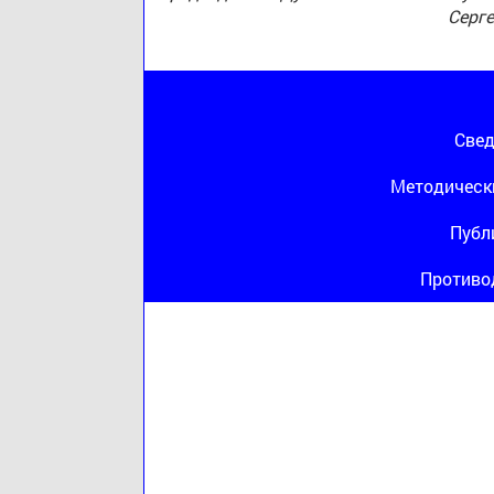
Серг
Свед
Методическ
Публ
Противо