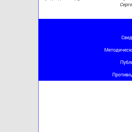
Серг
Свед
Методическ
Публ
Противо