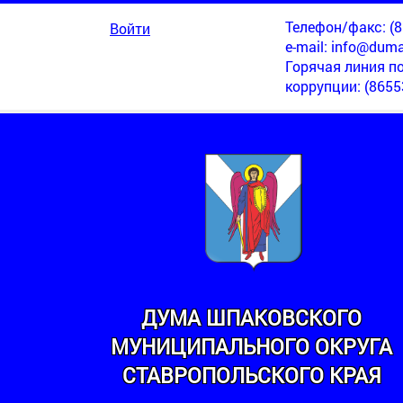
Телефон/факс: (86
Войти
e-mail:
info@duma
Горячая линия п
коррупции
: (8655
ДУМА ШПАКОВСКОГО
МУНИЦИПАЛЬНОГО ОКРУГА
МИНСКИЙ
СТАВРОПОЛЬСКОГО КРАЯ