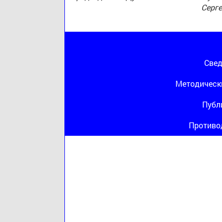
Серг
Свед
Методическ
Публ
Противо