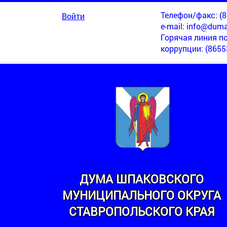
Телефон/факс: (86
Войти
e-mail:
info@duma
Горячая линия п
коррупции
: (8655
ДУМА ШПАКОВСКОГО
МУНИЦИПАЛЬНОГО ОКРУГА
МИНСКИЙ
СТАВРОПОЛЬСКОГО КРАЯ