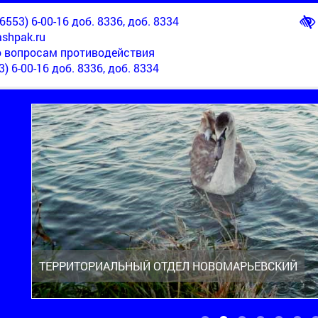
553) 6-00-16 доб. 8336, доб. 8334
shpak.ru
о вопросам противодействия
3) 6-00-16 доб. 8336, доб. 8334
ТЕРРИТОРИАЛЬНЫЙ ОТДЕЛ НОВОМАРЬЕВСКИЙ