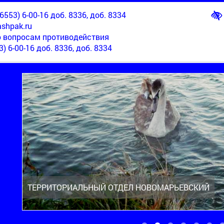
553) 6-00-16 доб. 8336, доб. 8334
shpak.ru
о вопросам противодействия
3) 6-00-16 доб. 8336, доб. 8334
ТЕРРИТОРИАЛЬНЫЙ ОТДЕЛ НОВОМАРЬЕВСКИЙ