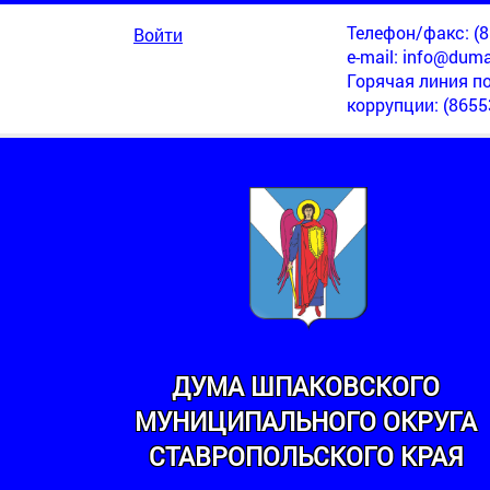
Телефон/факс: (86
Войти
e-mail:
info@duma
Горячая линия п
коррупции
: (8655
ДУМА ШПАКОВСКОГО
МУНИЦИПАЛЬНОГО ОКРУГА
МИНСКИЙ
СТАВРОПОЛЬСКОГО КРАЯ