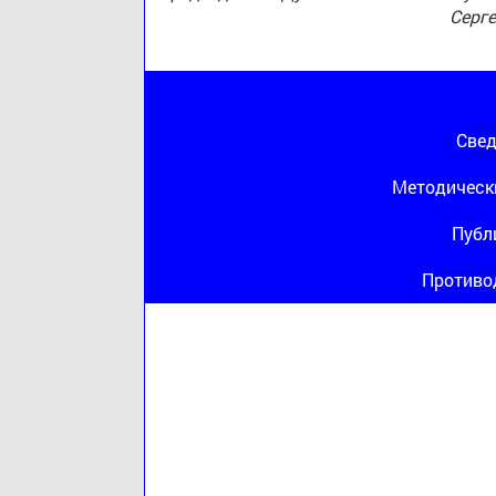
Серг
Свед
Методическ
Публ
Противо