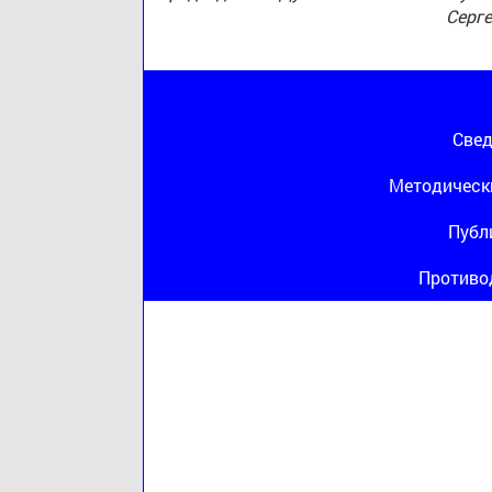
Серг
Свед
Методическ
Публ
Противо