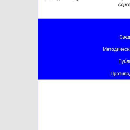
Серг
Свед
Методическ
Публ
Противо