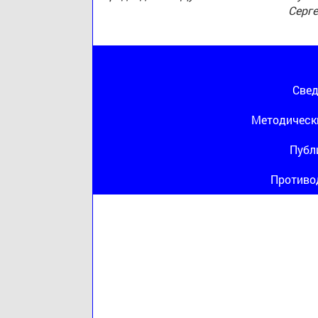
Серг
Свед
Методическ
Публ
Противо