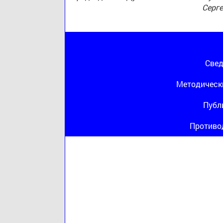
Серг
Свед
Методическ
Публ
Противо