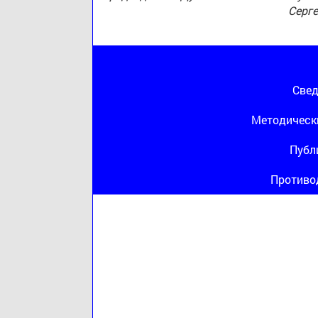
Серг
Свед
Методическ
Публ
Противо