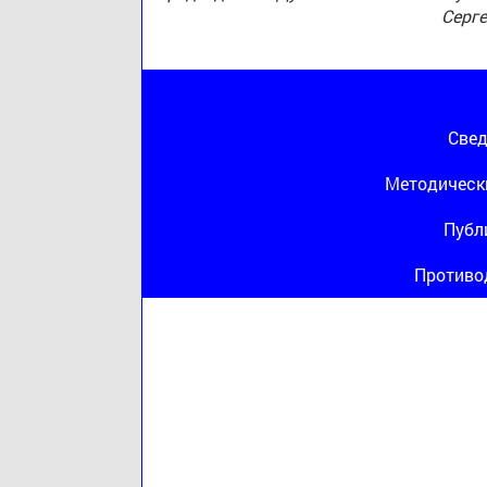
Серг
Свед
Методическ
Публ
Противо