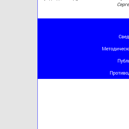
Серг
Свед
Методическ
Публ
Противо