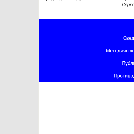
Серг
Свед
Методическ
Публ
Противо