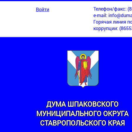
Телефон/факс: (86
Войти
e-mail:
info@duma
Горячая линия п
коррупции
: (8655
ДУМА ШПАКОВСКОГО
МУНИЦИПАЛЬНОГО ОКРУГА
СТАВРОПОЛЬСКОГО КРАЯ