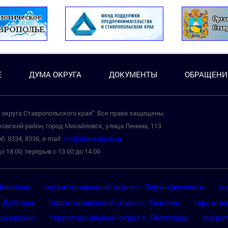
Е
ДУМА ОКРУГА
ДОКУМЕНТЫ
ОБРАЩЕНИ
округа Ставропольского края". Все права защищены.
овский район, город Михайловск, улица Ленина, 113
б. 8334, 8336, e-mail:
info@dumashpak.ru
о 18.00, перерыв с 13.00 до 14.00
айловска
территориальный отдел с. Верхнерусского
те
. Дубовка
территориальный отдел с. Казинка
территор
арьевской
территориальный отдел с. Пелагиада
террит