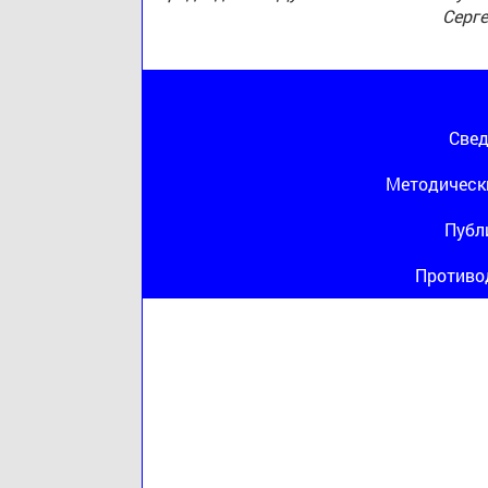
Серг
Свед
Методическ
Публ
Противо