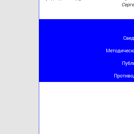
Серг
Свед
Методическ
Публ
Противо