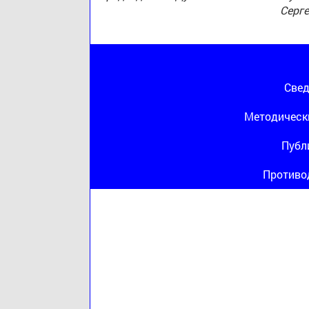
Серг
Свед
Методическ
Публ
Противо