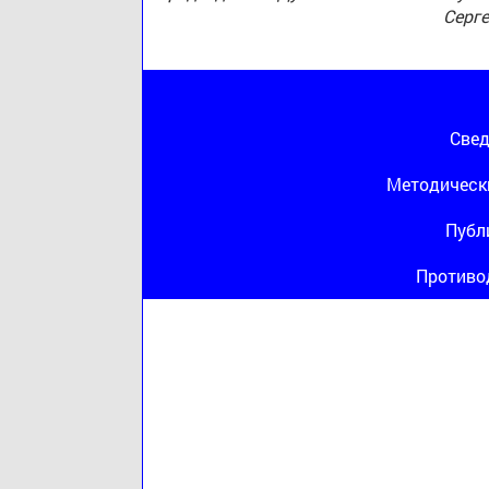
Серг
Свед
Методическ
Публ
Противо