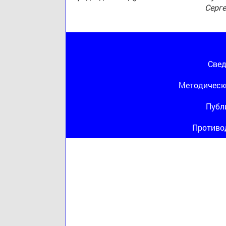
Серг
Свед
Методическ
Публ
Противо