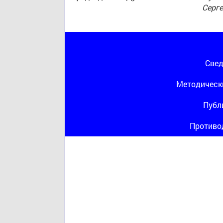
Серг
Свед
Методическ
Публ
Противо