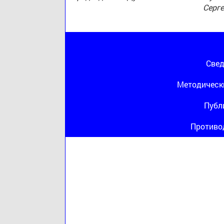
Серг
Свед
Методическ
Публ
Противо