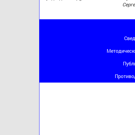
Серг
Свед
Методическ
Публ
Противо