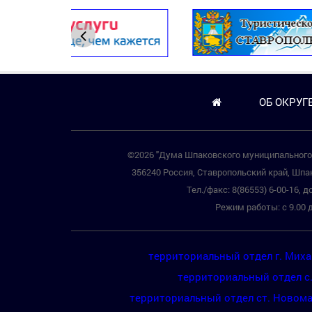
ОБ ОКРУГ
©2026 "Дума Шпаковского муниципального 
356240 Россия, Ставропольский край, Шпак
Тел./факс: 8(86553) 6-00-16, до
Режим работы: с 9.00 д
территориальный отдел г. Мих
территориальный отдел с
территориальный отдел ст. Новом