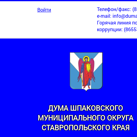
Телефон/факс: (86
Войти
e-mail:
info@duma
Горячая линия п
коррупции
: (8655
ДУМА ШПАКОВСКОГО
МУНИЦИПАЛЬНОГО ОКРУГА
МИНСКИЙ
СТАВРОПОЛЬСКОГО КРАЯ