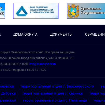
Е
ДУМА ОКРУГА
ДОКУМЕНТЫ
ОБРАЩЕНИ
округа Ставропольского края". Все права защищены.
овский район, город Михайловск, улица Ленина, 113
б. 8334, 8336, e-mail:
info@dumashpak.ru
о 18.00, перерыв с 13.00 до 14.00
айловска
территориальный отдел с. Верхнерусского
те
. Дубовка
территориальный отдел с. Казинка
территор
арьевской
территориальный отдел с. Пелагиада
террит