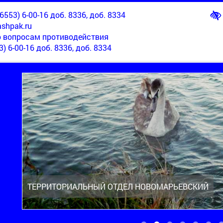
553) 6-00-16 доб. 8336, доб. 8334
shpak.ru
о вопросам противодействия
3) 6-00-16 доб. 8336, доб. 8334
ТЕРРИТОРИАЛЬНЫЙ ОТДЕЛ НОВОМАРЬЕВСКИЙ