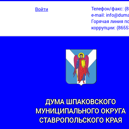
Телефон/факс: (86
Войти
e-mail:
info@duma
Горячая линия п
коррупции
: (8655
ДУМА ШПАКОВСКОГО
МУНИЦИПАЛЬНОГО ОКРУГА
СТАВРОПОЛЬСКОГО КРАЯ