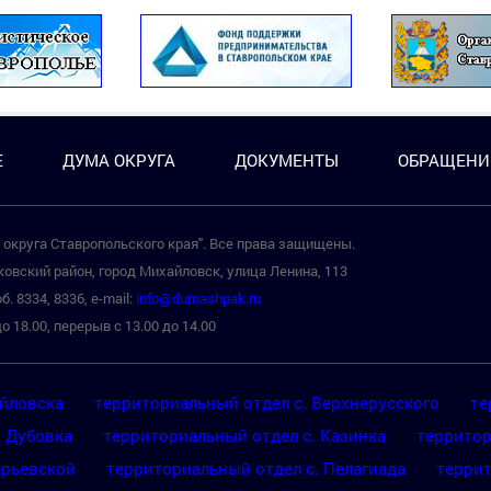
Е
ДУМА ОКРУГА
ДОКУМЕНТЫ
ОБРАЩЕНИ
округа Ставропольского края". Все права защищены.
овский район, город Михайловск, улица Ленина, 113
б. 8334, 8336, e-mail:
info@dumashpak.ru
о 18.00, перерыв с 13.00 до 14.00
айловска
территориальный отдел с. Верхнерусского
те
. Дубовка
территориальный отдел с. Казинка
территор
арьевской
территориальный отдел с. Пелагиада
террит