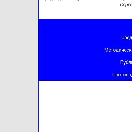
Серг
Свед
Методическ
Публ
Противо