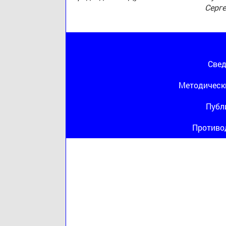
Серг
Свед
Методическ
Публ
Противо