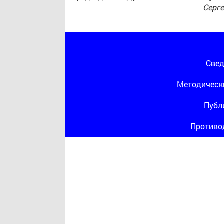
Серг
Свед
Методическ
Публ
Противо