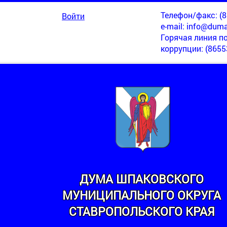
Телефон/факс: (86
Войти
e-mail:
info@duma
Горячая линия п
коррупции
: (8655
ДУМА ШПАКОВСКОГО
МУНИЦИПАЛЬНОГО ОКРУГА
МИНСКИЙ
СТАВРОПОЛЬСКОГО КРАЯ