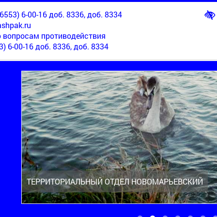
553) 6-00-16 доб. 8336, доб. 8334
shpak.ru
о вопросам противодействия
3) 6-00-16 доб. 8336, доб. 8334
ТЕРРИТОРИАЛЬНЫЙ ОТДЕЛ НОВОМАРЬЕВСКИЙ