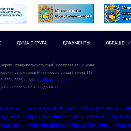
Е
ДУМА ОКРУГА
ДОКУМЕНТЫ
ОБРАЩЕНИ
округа Ставропольского края". Все права защищены.
овский район, город Михайловск, улица Ленина, 113
б. 8334, 8336, e-mail:
info@dumashpak.ru
о 18.00, перерыв с 13.00 до 14.00
айловска
территориальный отдел с. Верхнерусского
те
. Дубовка
территориальный отдел с. Казинка
территор
арьевской
территориальный отдел с. Пелагиада
террит