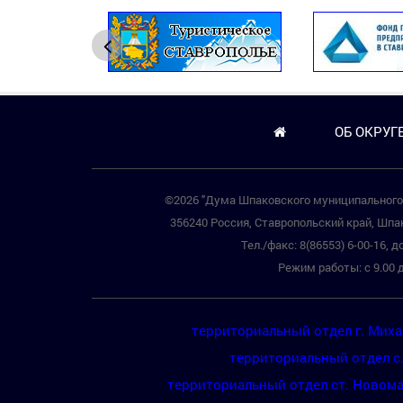
ОБ ОКРУГ
©2026 "Дума Шпаковского муниципального 
356240 Россия, Ставропольский край, Шпак
Тел./факс: 8(86553) 6-00-16, до
Режим работы: с 9.00 д
территориальный отдел г. Мих
территориальный отдел с
территориальный отдел ст. Новом