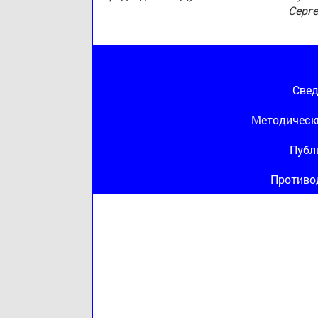
Серг
Свед
Методическ
Публ
Противо