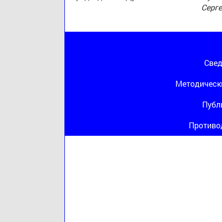
Серг
Свед
Методическ
Публ
Противо