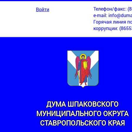
Телефон/факс: (86
Войти
e-mail:
info@duma
Горячая линия п
коррупции
: (8655
ДУМА ШПАКОВСКОГО
МУНИЦИПАЛЬНОГО ОКРУГА
МИНСКИЙ
СТАВРОПОЛЬСКОГО КРАЯ