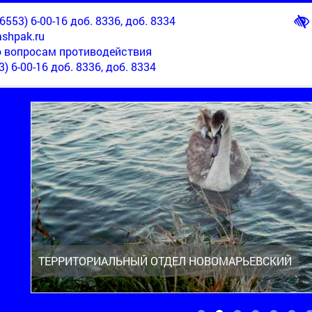
553) 6-00-16 доб. 8336, доб. 8334
shpak.ru
о вопросам противодействия
3) 6-00-16 доб. 8336, доб. 8334
ТЕРРИТОРИАЛЬНЫЙ ОТДЕЛ НОВОМАРЬЕВСКИЙ