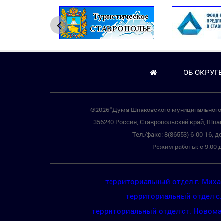
ОБ ОКРУГ
©2026 "Дума Шпаковского муниципального 
356240 Россия, Ставропольский край, Шпак
Тел./факс: 8(86553) 6-00-16, до
Режим работы: с 9.00 д
территориальный отдел г. Мих
территориальный отдел с
территориальный отдел ст. Новом