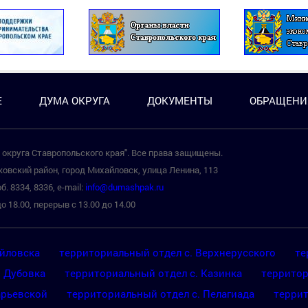
Е
ДУМА ОКРУГА
ДОКУМЕНТЫ
ОБРАЩЕНИ
округа Ставропольского края". Все права защищены.
овский район, город Михайловск, улица Ленина, 113
б. 8334, 8336, e-mail:
info@dumashpak.ru
о 18.00, перерыв с 13.00 до 14.00
айловска
территориальный отдел с. Верхнерусского
те
. Дубовка
территориальный отдел с. Казинка
территор
арьевской
территориальный отдел с. Пелагиада
террит