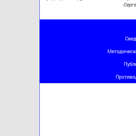
Серг
Свед
Методическ
Публ
Противо