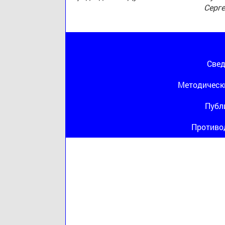
Серг
Свед
Методическ
Публ
Противо