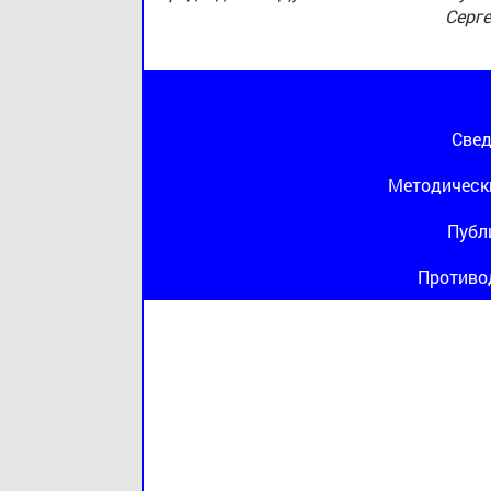
Серг
Свед
Методическ
Публ
Противо