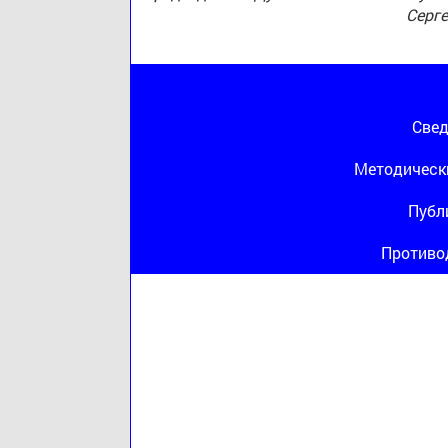
Серг
Свед
Методическ
Публ
Противо