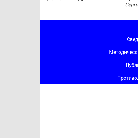
Серг
Свед
Методическ
Публ
Противо