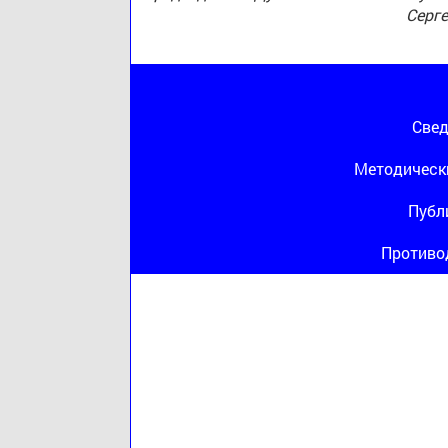
Серг
Свед
Методическ
Публ
Противо