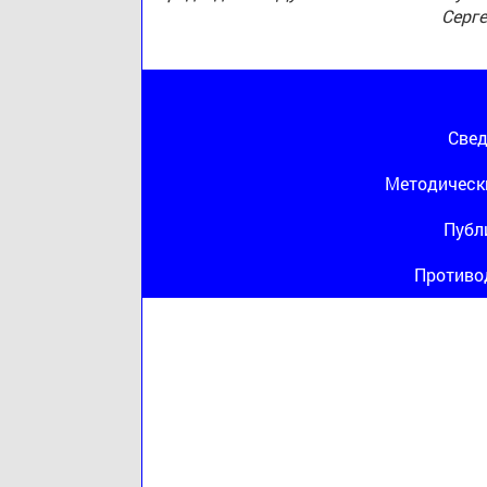
Серг
Свед
Методическ
Публ
Противо