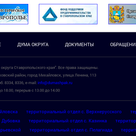
Е
ДУМА ОКРУГА
ДОКУМЕНТЫ
ОБРАЩЕНИ
округа Ставропольского края". Все права защищены.
овский район, город Михайловск, улица Ленина, 113
б. 8334, 8336, e-mail:
info@dumashpak.ru
о 18.00, перерыв с 13.00 до 14.00
айловска
территориальный отдел с. Верхнерусского
те
. Дубовка
территориальный отдел с. Казинка
территор
арьевской
территориальный отдел с. Пелагиада
террит