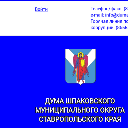
Телефон/факс: (86
Войти
e-mail:
info@duma
Горячая линия п
коррупции
: (8655
ДУМА ШПАКОВСКОГО
МУНИЦИПАЛЬНОГО ОКРУГА
МИНСКИЙ
СТАВРОПОЛЬСКОГО КРАЯ