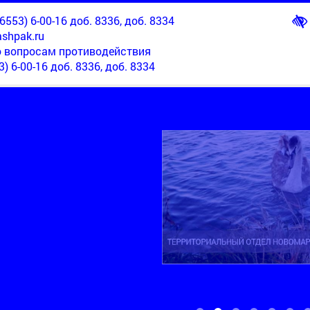
553) 6-00-16 доб. 8336, доб. 8334
shpak.ru
о вопросам противодействия
3) 6-00-16 доб. 8336, доб. 8334
ТЕРРИТОРИАЛЬНЫЙ ОТДЕЛ НОВОМАРЬЕВСКИЙ