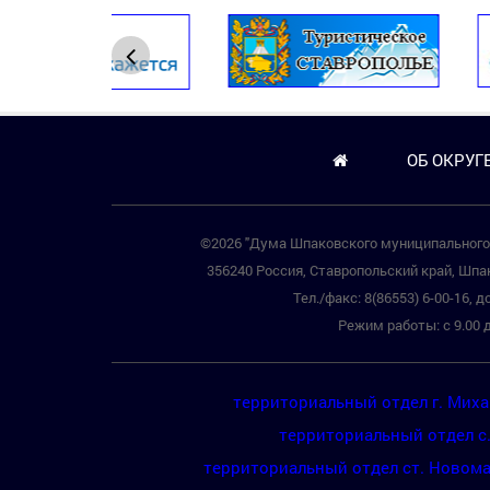
ОБ ОКРУГ
©2026 "Дума Шпаковского муниципального 
356240 Россия, Ставропольский край, Шпак
Тел./факс: 8(86553) 6-00-16, до
Режим работы: с 9.00 д
территориальный отдел г. Мих
территориальный отдел с
территориальный отдел ст. Новом