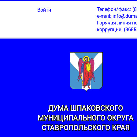
Телефон/факс: (86
Войти
e-mail:
info@duma
Горячая линия п
коррупции
: (8655
ДУМА ШПАКОВСКОГО
МУНИЦИПАЛЬНОГО ОКРУГА
МИНСКИЙ
СТАВРОПОЛЬСКОГО КРАЯ