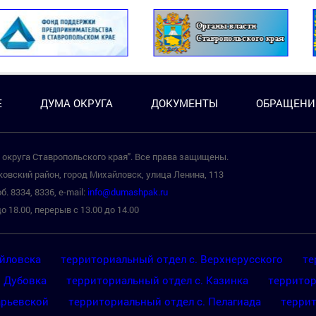
Е
ДУМА ОКРУГА
ДОКУМЕНТЫ
ОБРАЩЕНИ
округа Ставропольского края". Все права защищены.
овский район, город Михайловск, улица Ленина, 113
б. 8334, 8336, e-mail:
info@dumashpak.ru
о 18.00, перерыв с 13.00 до 14.00
айловска
территориальный отдел с. Верхнерусского
те
. Дубовка
территориальный отдел с. Казинка
территор
арьевской
территориальный отдел с. Пелагиада
террит