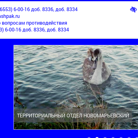
553) 6-00-16 доб. 8336, доб. 8334
shpak.ru
о вопросам противодействия
3) 6-00-16 доб. 8336, доб. 8334
ТЕРРИТОРИАЛЬНЫЙ ОТДЕЛ НОВОМАРЬЕВСКИЙ