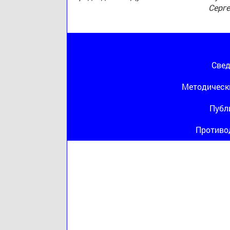
Серг
Свед
Методическ
Публ
Противо