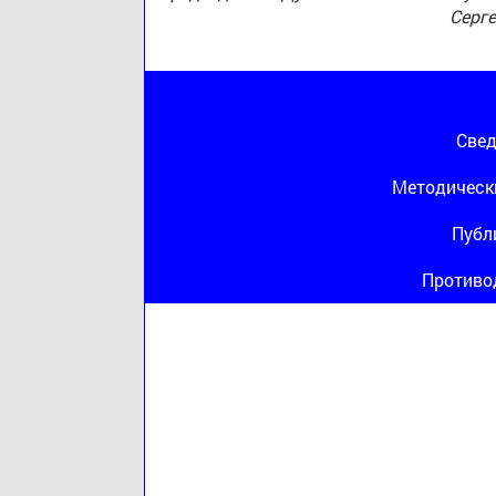
Серг
Свед
Методическ
Публ
Противо