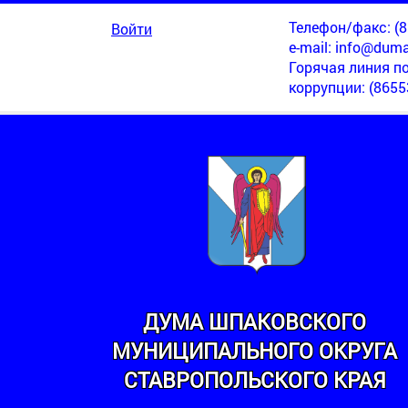
Телефон/факс: (86
Войти
e-mail:
info@duma
Горячая линия п
коррупции
: (8655
ДУМА ШПАКОВСКОГО
МУНИЦИПАЛЬНОГО ОКРУГА
МИНСКИЙ
СТАВРОПОЛЬСКОГО КРАЯ