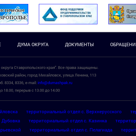
Е
ДУМА ОКРУГА
ДОКУМЕНТЫ
ОБРАЩЕНИ
округа Ставропольского края". Все права защищены.
овский район, город Михайловск, улица Ленина, 113
б. 8334, 8336, e-mail:
info@dumashpak.ru
о 18.00, перерыв с 13.00 до 14.00
айловска
территориальный отдел с. Верхнерусского
те
. Дубовка
территориальный отдел с. Казинка
территор
арьевской
территориальный отдел с. Пелагиада
террит