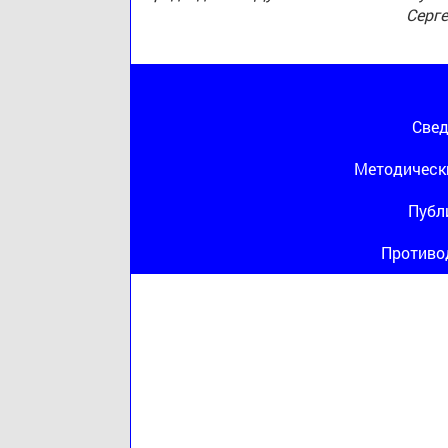
Серг
Свед
Методическ
Публ
Противо