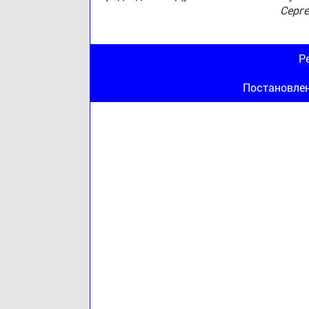
Серг
Р
Постановле