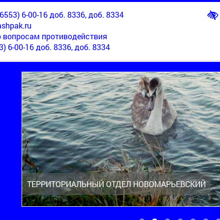
553) 6-00-16 доб. 8336, доб. 8334
shpak.ru
о вопросам противодействия
3) 6-00-16 доб. 8336, доб. 8334
ТЕРРИТОРИАЛЬНЫЙ ОТДЕЛ НОВОМАРЬЕВСКИЙ