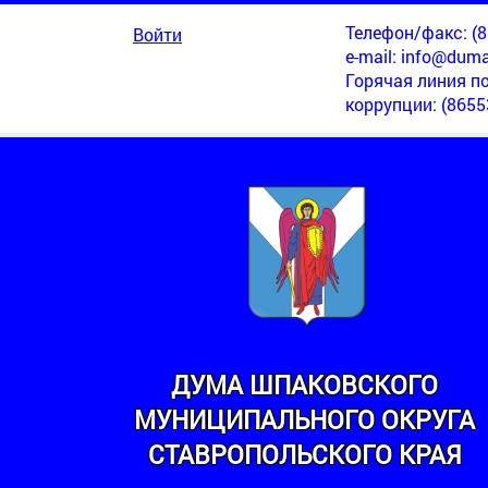
Телефон/факс: (86
Войти
e-mail:
info@duma
Горячая линия п
коррупции
: (8655
ДУМА ШПАКОВСКОГО
МУНИЦИПАЛЬНОГО ОКРУГА
МИНСКИЙ
СТАВРОПОЛЬСКОГО КРАЯ